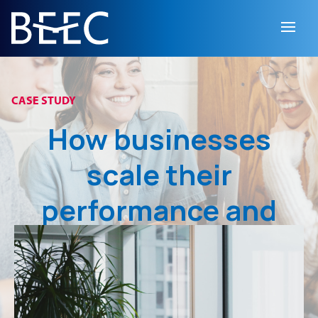
.
BLACKHAWK PLAZA
contact@mail.com
0123 456 789
CASE STUDY
How businesses
scale their
performance and
workflows with
Surely