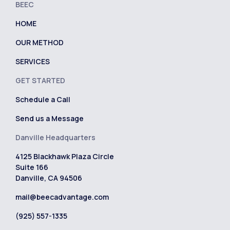
BEEC
HOME
OUR METHOD
SERVICES
GET STARTED
Schedule a Call
Send us a Message
Danville Headquarters
4125 Blackhawk Plaza Circle
Suite 166
Danville, CA 94506
mail@beecadvantage.com
(925) 557-1335